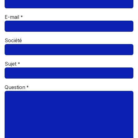
E-mail
*
Société
Sujet
*
Question
*